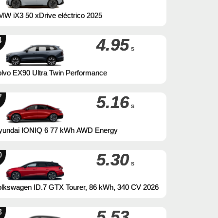
W iX3 50 xDrive eléctrico 2025
4
4.95
s
lvo EX90 Ultra Twin Performance
7
5.16
s
yundai IONIQ 6 77 kWh AWD Energy
0
5.30
s
olkswagen ID.7 GTX Tourer, 86 kWh, 340 CV 2026
3
5.53