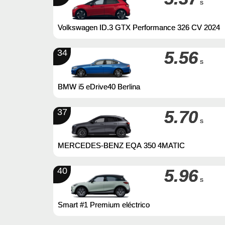
s
Volkswagen ID.3 GTX Performance 326 CV 2024
34
5.56
s
BMW i5 eDrive40 Berlina
37
5.70
s
MERCEDES-BENZ EQA 350 4MATIC
40
5.96
s
Smart #1 Premium eléctrico