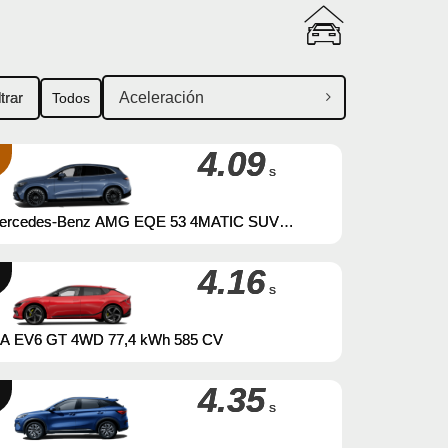
ltrar
Todos
4.09
s
ercedes-Benz AMG EQE 53 4MATIC SUV
éctrico
4.16
s
IA EV6 GT 4WD 77,4 kWh 585 CV
4.35
s