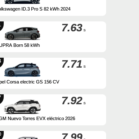
olkswagen ID.3 Pro S 82 kWh 2024
1
7.63
s
UPRA Born 58 kWh
4
7.71
s
el Corsa electric GS 156 CV
7
7.92
s
GM Nuevo Torres EVX eléctrico 2026
0
7.99