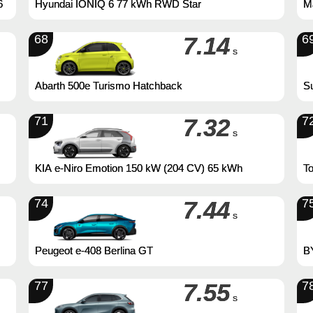
6
Hyundai IONIQ 6 77 kWh RWD Star
M
68
7.14
6
s
Abarth 500e Turismo Hatchback
S
71
7.32
7
s
KIA e-Niro Emotion 150 kW (204 CV) 65 kWh
T
74
7.44
7
s
Peugeot e-408 Berlina GT
B
77
7.55
7
s