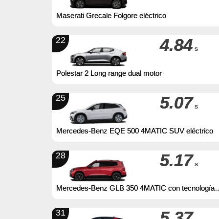
Maserati Grecale Folgore eléctrico
22
4.84
s
Polestar 2 Long range dual motor
25
5.07
s
Mercedes-Benz EQE 500 4MATIC SUV eléctrico
28
5.17
s
Mercedes-Benz GLB 350 4MATIC con tecnología
EQ 2026
31
5.37