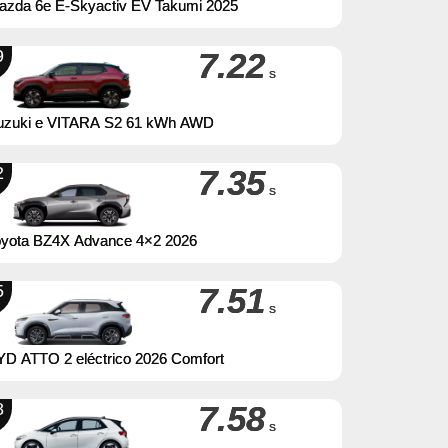
azda 6e E-Skyactiv EV Takumi 2025
9
7.22
s
uzuki e VITARA S2 61 kWh AWD
2
7.35
s
oyota BZ4X Advance 4×2 2026
5
7.51
s
YD ATTO 2 eléctrico 2026 Comfort
8
7.58
s