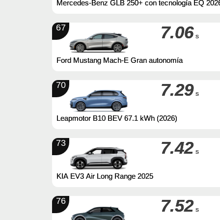
Mercedes-Benz GLB 250+ con tecnología EQ 202
67
7.06
s
Ford Mustang Mach-E Gran autonomía
70
7.29
s
Leapmotor B10 BEV 67.1 kWh (2026)
73
7.42
s
KIA EV3 Air Long Range 2025
76
7.52
s