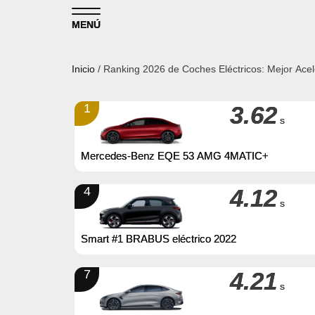
Skip to content
MENÚ
Inicio
/ Ranking 2026 de Coches Eléctricos: Mejor Acel
1
3.62
s
Mercedes-Benz EQE 53 AMG 4MATIC+
4
4.12
s
Smart #1 BRABUS eléctrico 2022
7
4.21
s