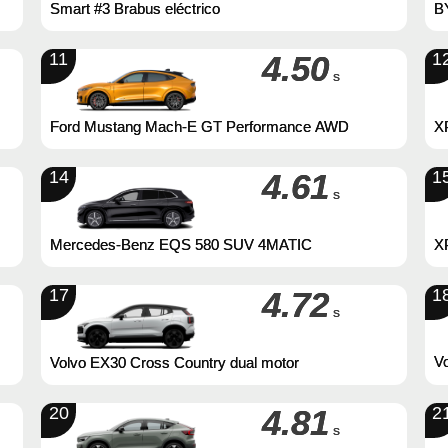
B
Smart #3 Brabus eléctrico
11
4.50
1
s
Ford Mustang Mach-E GT Performance AWD
X
14
4.61
1
s
Mercedes-Benz EQS 580 SUV 4MATIC
X
17
4.72
1
s
Vo
Volvo EX30 Cross Country dual motor
20
4.81
2
s