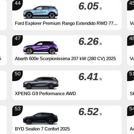
44
6.05
4
s
Ford Explorer Premium Rango Extendido RWD 77
V
kWh 286 CV
47
6.26
4
s
5
Abarth 600e Scorpionissima 207 kW (280 CV) 2025
Vo
50
6.41
5
s
XPENG G9 Performance AWD
Sk
53
6.52
5
s
BYD Sealion 7 Confort 2025
Au