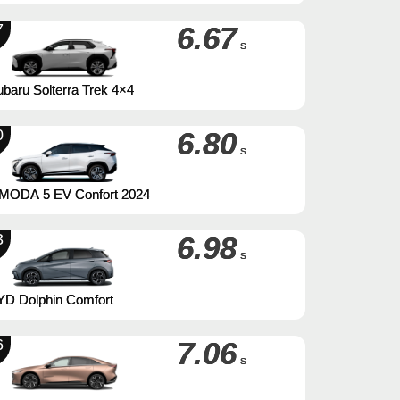
7
6.67
s
baru Solterra Trek 4×4
0
6.80
s
MODA 5 EV Confort 2024
3
6.98
s
YD Dolphin Comfort
6
7.06
s