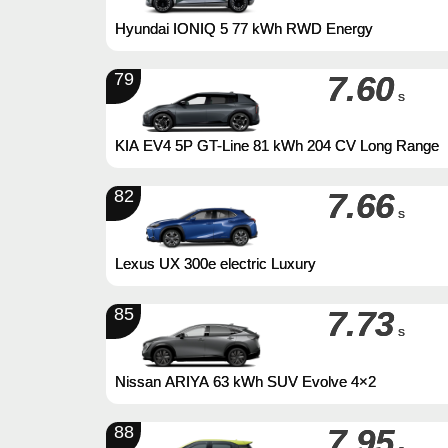
Hyundai IONIQ 5 77 kWh RWD Energy
79
7.60
s
KIA EV4 5P GT-Line 81 kWh 204 CV Long Range
82
7.66
s
Lexus UX 300e electric Luxury
85
7.73
s
Nissan ARIYA 63 kWh SUV Evolve 4×2
88
7.95