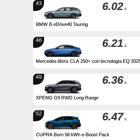
43
6.02
s
BMW i5 eDrive40 Touring
46
6.21
s
Mercedes-Benz CLA 250+ con tecnología EQ 202
49
6.36
s
XPENG G9 RWD Long Range
52
6.47
s
CUPRA Born 58 kWh e-Boost Pack