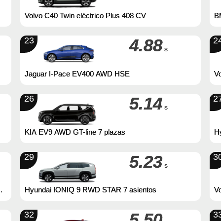
Volvo C40 Twin eléctrico Plus 408 CV
BM
23
4.88
2
s
Jaguar I-Pace EV400 AWD HSE
Vo
26
5.14
2
s
KIA EV9 AWD GT-line 7 plazas
H
29
5.23
3
s
Hyundai IONIQ 9 RWD STAR 7 asientos
V
32
5.50
3