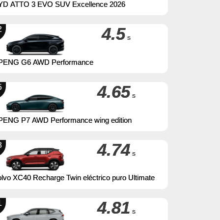
YD ATTO 3 EVO SUV Excellence 2026
2
4.5
s
PENG G6 AWD Performance
5
4.65
s
PENG P7 AWD Performance wing edition
8
4.74
s
lvo XC40 Recharge Twin eléctrico puro Ultimate
1
4.81
s