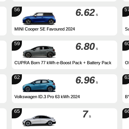
56
6.62
5
s
MINI Cooper SE Favoured 2024
Su
59
6.80
6
s
O
CUPRA Born 77 kWh e-Boost Pack + Battery Pack
62
6.96
6
s
B
Volkswagen ID.3 Pro 63 kWh 2024
65
7
6
s