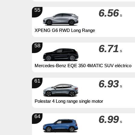
55
6.56
s
XPENG G6 RWD Long Range
58
6.71
s
Mercedes-Benz EQE 350 4MATIC SUV eléctrico
61
6.93
s
Polestar 4 Long range single motor
64
6.99
s