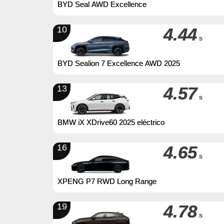
BYD Seal AWD Excellence
10
4.44
s
BYD Sealion 7 Excellence AWD 2025
13
4.57
s
BMW iX XDrive60 2025 eléctrico
16
4.65
s
XPENG P7 RWD Long Range
19
4.78
s