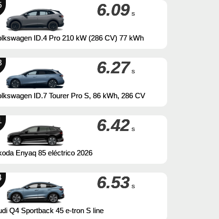
5
6.09
s
olkswagen ID.4 Pro 210 kW (286 CV) 77 kWh
8
6.27
s
lkswagen ID.7 Tourer Pro S, 86 kWh, 286 CV
1
6.42
s
oda Enyaq 85 eléctrico 2026
4
6.53
s
di Q4 Sportback 45 e-tron S line