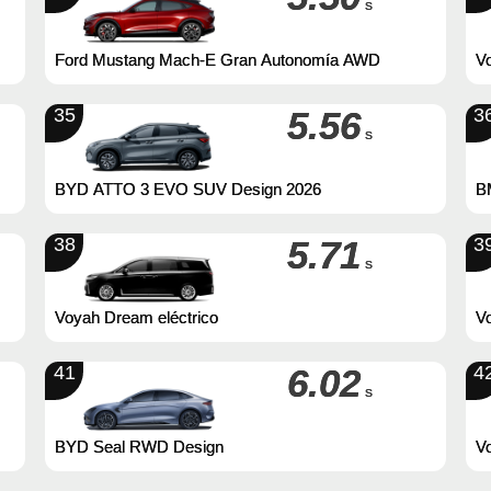
s
Ford Mustang Mach-E Gran Autonomía AWD
Vo
35
5.56
3
s
BYD ATTO 3 EVO SUV Design 2026
BM
38
5.71
3
s
Voyah Dream eléctrico
Vo
4
41
6.02
4
s
BYD Seal RWD Design
V