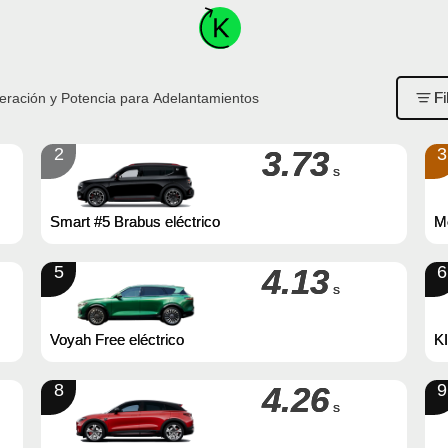
Fi
eración y Potencia para Adelantamientos
2
3.73
3
s
Smart #5 Brabus eléctrico
M
el
5
4.13
6
s
Voyah Free eléctrico
K
8
4.26
9
s