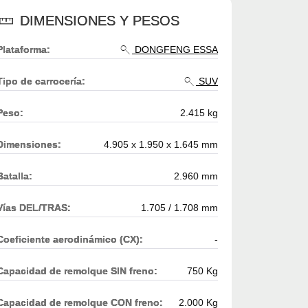
DIMENSIONES Y PESOS
Plataforma:
DONGFENG ESSA
Tipo de carrocería:
SUV
Peso:
2.415 kg
Dimensiones:
4.905 x 1.950 x 1.645 mm
Batalla:
2.960 mm
Vías DEL/TRAS:
1.705 / 1.708 mm
Coeficiente aerodinámico (CX):
-
Capacidad de remolque SIN freno:
750 Kg
Capacidad de remolque CON freno:
2.000 Kg