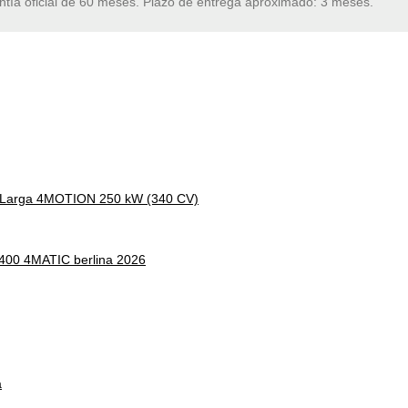
ntía oficial de 60 meses. Plazo de entrega aproximado: 3 meses.
a Larga 4MOTION 250 kW (340 CV)
 400 4MATIC berlina 2026
a