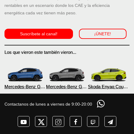
rentables en un escenario donde los CAE y la eficiencia
energética cada vez tienen más peso.
Suscríbete al canal!
¡ÚNETE!
Los que vieron este también vieron...
Mercedes-Benz GLA
Mercedes-Benz GLA
Skoda Enyaq Coupé
350 4MATIC
250+ eléctrico 2027
RS eléctrico 2027
eléctrico 2027
Contactanos de lunes a viernes de 9:00-20:00