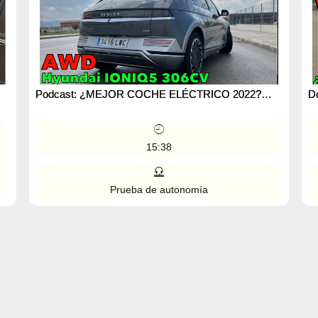
Podcast: ¿MEJOR COCHE ELÉCTRICO 2022?
D
Hyundai IONIQ 5 AWD 306 CV SOLAR Prueba de
¿
autonomía real MOTOR
M
15:38
Prueba de autonomía