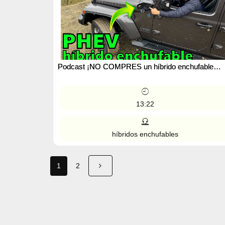
Podcast ¡NO COMPRES un híbrido enchufable
PHEV! Sin ver antes este vídeo TODO LO QUE
DEBES SABER MOTORK
13:22
híbridos enchufables
1
2