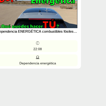
ependencia ENERGÉTICA combustibles fósiles
Qué puedes hacer TÚ? AHORRAR ENERGÍA |
OTORK
22:08
Dependencia energética