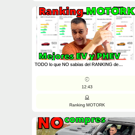
TODO lo que NO sabías del RANKING de
MOTORK.com EV y PHEV con MAYOR
AUTONOMÍA y MEJORES CONSUMOS
12:43
Ranking MOTORK