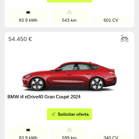
83.9 kWh
543 km
601 CV
54.450 €
BMW i4 eDrive40 Gran Coupé 2024
Solicitar oferta
83.9 kWh
599 km
340 CV