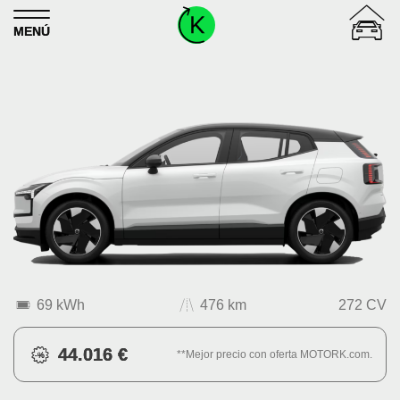
Skip to content
MENÚ
69 kWh
476 km
272 CV
44.016 €
**Mejor precio con oferta MOTORK.com.