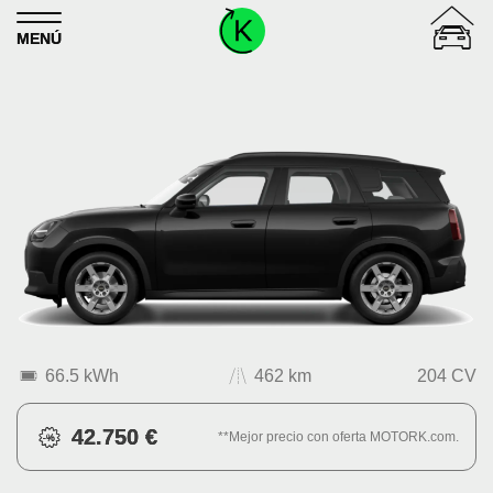
Skip to content
MENÚ
66.5 kWh
462 km
204 CV
42.750 €
**Mejor precio con oferta MOTORK.com.