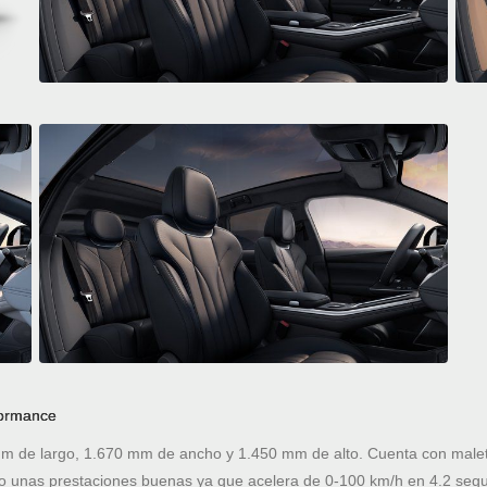
formance
 de largo, 1.670 mm de ancho y 1.450 mm de alto. Cuenta con malete
 unas prestaciones buenas ya que acelera de 0-100 km/h en 4.2 seg