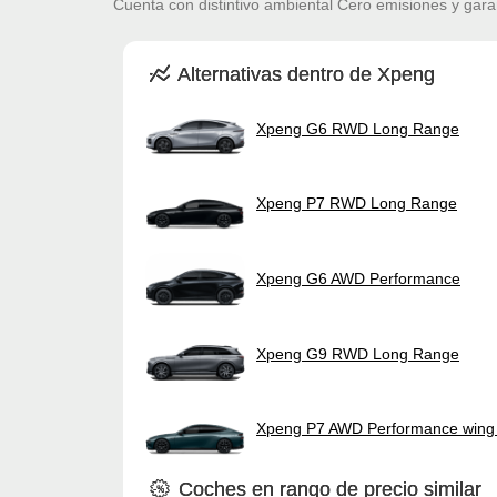
Cuenta con distintivo ambiental Cero emisiones y gara
Alternativas dentro de Xpeng
Xpeng G6 RWD Long Range
Xpeng P7 RWD Long Range
Xpeng G6 AWD Performance
Xpeng G9 RWD Long Range
Xpeng P7 AWD Performance wing 
Coches en rango de precio similar