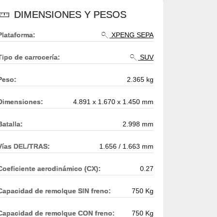
DIMENSIONES Y PESOS
Plataforma:
XPENG SEPA
Tipo de carrocería:
SUV
Peso:
2.365 kg
Dimensiones:
4.891 x 1.670 x 1.450 mm
Batalla:
2.998 mm
Vías DEL/TRAS:
1.656 / 1.663 mm
Coeficiente aerodinámico (CX):
0.27
Capacidad de remolque SIN freno:
750 Kg
Capacidad de remolque CON freno:
750 Kg