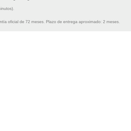
inutos).
ntía oficial de 72 meses. Plazo de entrega aproximado: 2 meses.