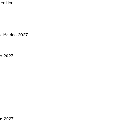
edition
léctrico 2027
co 2027
on 2027