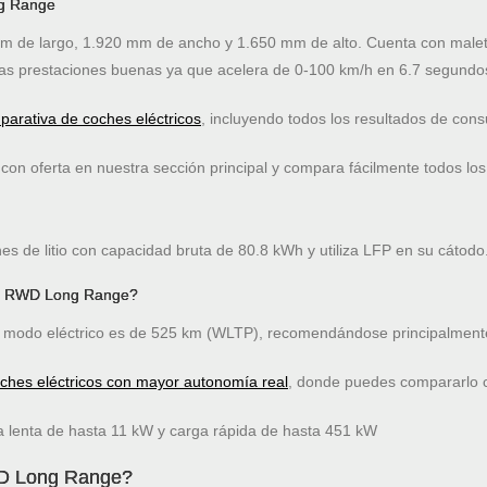
ng Range
 de largo, 1.920 mm de ancho y 1.650 mm de alto. Cuenta con malete
s prestaciones buenas ya que acelera de 0-100 km/h en 6.7 segundo
arativa de coches eléctricos
, incluyendo todos los resultados de co
on oferta en nuestra sección principal y compara fácilmente todos los
 de litio con capacidad bruta de 80.8 kWh y utiliza LFP en su cátodo
G6 RWD Long Range?
modo eléctrico es de 525 km (WLTP), recomendándose principalmente
oches eléctricos con mayor autonomía real
, donde puedes compararlo co
lenta de hasta 11 kW y carga rápida de hasta 451 kW
WD Long Range?