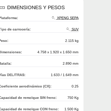
DIMENSIONES Y PESOS
Plataforma:
XPENG SEPA
Tipo de carrocería:
SUV
Peso:
2.115 kg
Dimensiones:
4.758 x 1.920 x 1.650 mm
Batalla:
2.890 mm
Vías DEL/TRAS:
1.633 / 1.649 mm
Coeficiente aerodinámico (CX):
0.25
Capacidad de remolque SIN freno:
750 Kg
Capacidad de remolque CON freno:
1.500 Kg