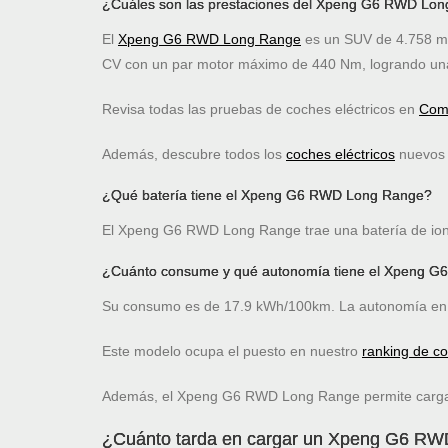
¿Cuáles son las prestaciones del Xpeng G6 RWD Lo
El
Xpeng G6 RWD Long Range
es un SUV de 4.758 mm
CV con un par motor máximo de 440 Nm, logrando una
Revisa todas las pruebas de coches eléctricos en
Comp
Además, descubre todos los
coches eléctricos
nuevos c
¿Qué batería tiene el Xpeng G6 RWD Long Range?
El Xpeng G6 RWD Long Range trae una batería de iones
¿Cuánto consume y qué autonomía tiene el Xpeng 
Su consumo es de 17.9 kWh/100km. La autonomía en 
Este modelo ocupa el puesto
en nuestro
ranking de c
Además, el Xpeng G6 RWD Long Range permite carga 
¿Cuánto tarda en cargar un Xpeng G6 R