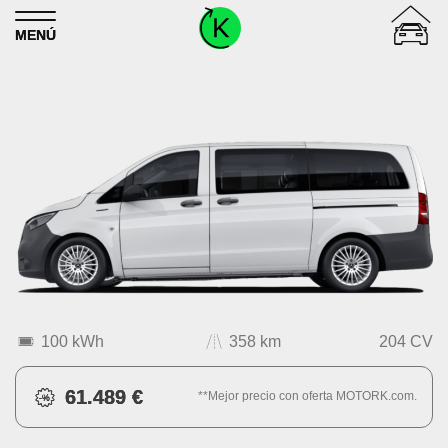
Skip to content
MENÚ
100 kWh
358 km
204 CV
61.489 €
**Mejor precio con oferta MOTORK.com.