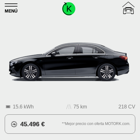
Skip to content
MENÚ
15.6 kWh
75 km
218 CV
45.496 €
**Mejor precio con oferta MOTORK.com.