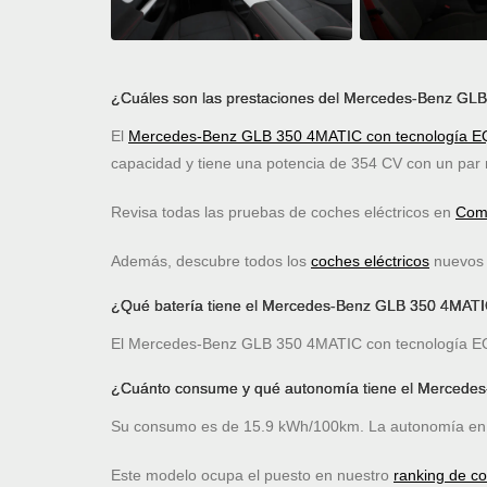
¿Cuáles son las prestaciones del Mercedes-Benz GL
El
Mercedes-Benz GLB 350 4MATIC con tecnología E
capacidad y tiene una potencia de 354 CV con un pa
Revisa todas las pruebas de coches eléctricos en
Comp
Además, descubre todos los
coches eléctricos
nuevos c
¿Qué batería tiene el Mercedes-Benz GLB 350 4MATI
El Mercedes-Benz GLB 350 4MATIC con tecnología EQ 20
¿Cuánto consume y qué autonomía tiene el Mercede
Su consumo es de 15.9 kWh/100km. La autonomía en 
Este modelo ocupa el puesto
en nuestro
ranking de c