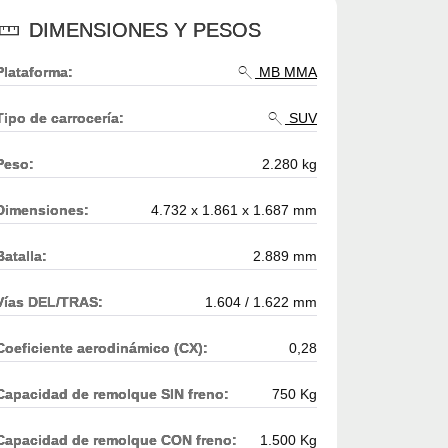
DIMENSIONES Y PESOS
Plataforma:
MB MMA
Tipo de carrocería:
SUV
Peso:
2.280 kg
Dimensiones:
4.732 x 1.861 x 1.687 mm
Batalla:
2.889 mm
Vías DEL/TRAS:
1.604 / 1.622 mm
Coeficiente aerodinámico (CX):
0,28
Capacidad de remolque SIN freno:
750 Kg
Capacidad de remolque CON freno:
1.500 Kg