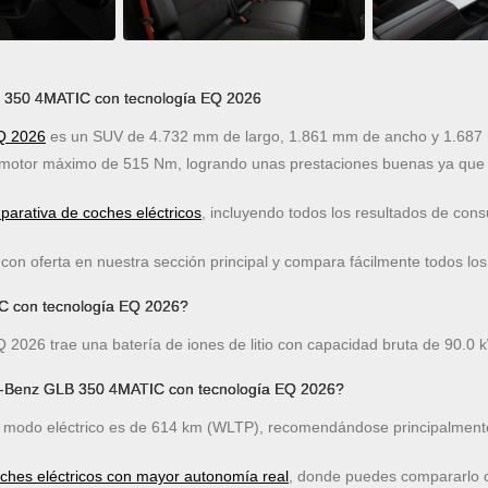
B 350 4MATIC con tecnología EQ 2026
Q 2026
es un SUV de 4.732 mm de largo, 1.861 mm de ancho y 1.687 m
r motor máximo de 515 Nm, logrando unas prestaciones buenas ya que
arativa de coches eléctricos
, incluyendo todos los resultados de co
on oferta en nuestra sección principal y compara fácilmente todos los
C con tecnología EQ 2026?
26 trae una batería de iones de litio con capacidad bruta de 90.0 k
s-Benz GLB 350 4MATIC con tecnología EQ 2026?
modo eléctrico es de 614 km (WLTP), recomendándose principalmente
oches eléctricos con mayor autonomía real
, donde puedes compararlo co