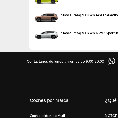
Skoda Peaq 91 kWh AWD Selecti
Skoda Peaq 91 kWh RWD Sportli
Contactanos de lunes a viernes de 9:00-20:00
Coches por marca
¿Qué
Coches eléctricos Audi
MOTORK