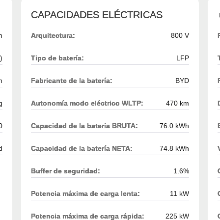
CAPACIDADES ELÉCTRICAS
h
Arquitectura:
800 V
)
Tipo de batería:
LFP
m
Fabricante de la batería:
BYD
g
Autonomía modo eléctrico WLTP:
470 km
0
Capacidad de la batería BRUTA:
76.0 kWh
d
Capacidad de la batería NETA:
74.8 kWh
Buffer de seguridad:
1.6%
Potencia máxima de carga lenta:
11 kW
Potencia máxima de carga rápida:
225 kW