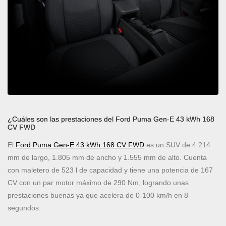
¿Cuáles son las prestaciones del Ford Puma Gen-E 43 kWh 168
CV FWD
El
Ford Puma Gen-E 43 kWh 168 CV FWD
es un SUV de 4.214
mm de largo, 1.805 mm de ancho y 1.555 mm de alto. Cuenta
con maletero de 523 l de capacidad y tiene una potencia de 167
CV con un par motor máximo de 290 Nm, logrando unas
prestaciones buenas ya que acelera de 0-100 km/h en 8
segundos.