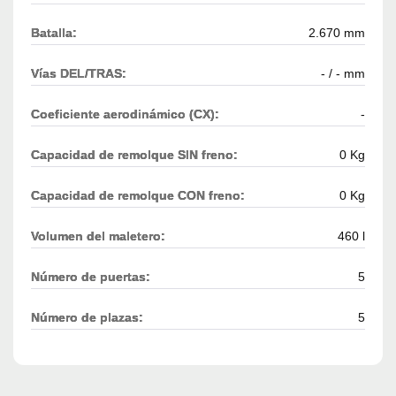
Batalla:
2.670 mm
Vías DEL/TRAS:
- / - mm
Coeficiente aerodinámico (CX):
-
Capacidad de remolque SIN freno:
0 Kg
Capacidad de remolque CON freno:
0 Kg
Volumen del maletero:
460 l
Número de puertas:
5
Número de plazas:
5