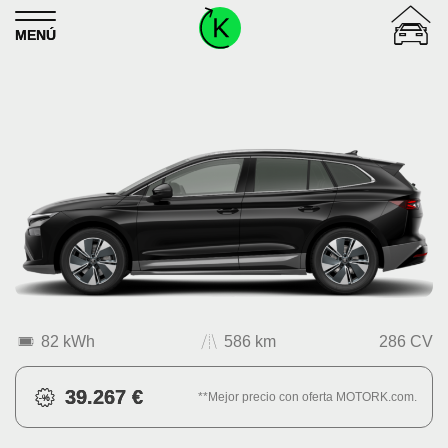
Skip to content
MENÚ
82 kWh
586 km
286 CV
39.267 €
**Mejor precio con oferta MOTORK.com.