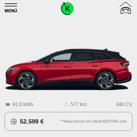
Skip to content
MENÚ
91.0 kWh
577 km
340 CV
52.599 €
**Mejor precio con oferta MOTORK.com.