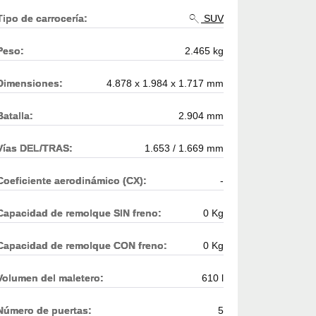
Tipo de carrocería:
SUV
Peso:
2.465 kg
Dimensiones:
4.878 x 1.984 x 1.717 mm
Batalla:
2.904 mm
Vías DEL/TRAS:
1.653 / 1.669 mm
Coeficiente aerodinámico (CX):
-
Capacidad de remolque SIN freno:
0 Kg
Capacidad de remolque CON freno:
0 Kg
Volumen del maletero:
610 l
Número de puertas:
5