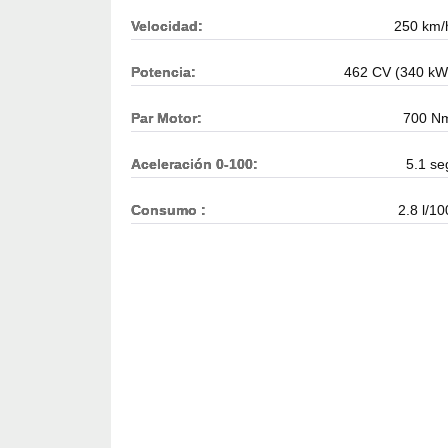
Velocidad:
250 km/
Potencia:
462 CV (340 kW
Par Motor:
700 N
Aceleración 0-100:
5.1 se
Consumo :
2.8 l/10