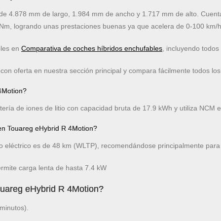
e 4.878 mm de largo, 1.984 mm de ancho y 1.717 mm de alto. Cuenta 
Nm, logrando unas prestaciones buenas ya que acelera de 0-100 km/h
bles en
Comparativa de coches híbridos enchufables
, incluyendo todos
on oferta en nuestra sección principal y compara fácilmente todos los
4Motion?
ría de iones de litio con capacidad bruta de 17.9 kWh y utiliza NCM e
en Touareg eHybrid R 4Motion?
 eléctrico es de 48 km (WLTP), recomendándose principalmente para 
mite carga lenta de hasta 7.4 kW
ouareg eHybrid R 4Motion?
minutos).