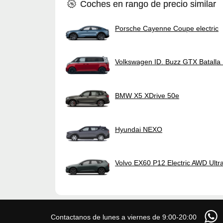
Coches en rango de precio similar
Porsche Cayenne Coupe electric
Volkswagen ID. Buzz GTX Batall
BMW X5 XDrive 50e
Hyundai NEXO
Volvo EX60 P12 Electric AWD Ultr
Contactanos de lunes a viernes de 9:00-20:00