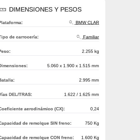
DIMENSIONES Y PESOS
Plataforma:
BMW CLAR
Tipo de carrocería:
Familiar
Peso:
2.255 kg
Dimensiones:
5.060 x 1.900 x 1.515 mm
Batalla:
2.995 mm
Vías DEL/TRAS:
1.622 / 1.625 mm
Coeficiente aerodinámico (CX):
0,24
Capacidad de remolque SIN freno:
750 Kg
Capacidad de remolque CON freno:
1.600 Kg