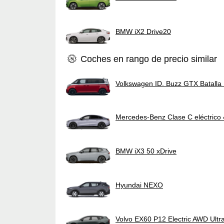
BMW iX2 Drive20
Coches en rango de precio similar
Volkswagen ID. Buzz GTX Batall
Mercedes-Benz Clase C eléctrico
BMW iX3 50 xDrive
Hyundai NEXO
Volvo EX60 P12 Electric AWD Ultr