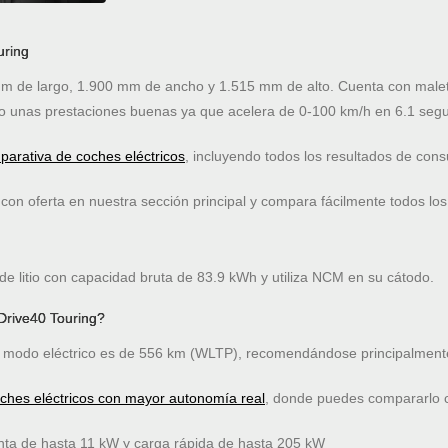
uring
m de largo, 1.900 mm de ancho y 1.515 mm de alto. Cuenta con malete
 unas prestaciones buenas ya que acelera de 0-100 km/h en 6.1 seg
arativa de coches eléctricos
, incluyendo todos los resultados de co
on oferta en nuestra sección principal y compara fácilmente todos los
de litio con capacidad bruta de 83.9 kWh y utiliza NCM en su cátodo.
Drive40 Touring?
modo eléctrico es de 556 km (WLTP), recomendándose principalmente
oches eléctricos con mayor autonomía real
, donde puedes compararlo co
nta de hasta 11 kW y carga rápida de hasta 205 kW