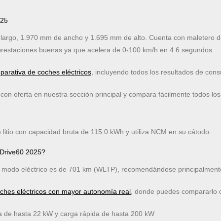
025
argo, 1.970 mm de ancho y 1.695 mm de alto. Cuenta con maletero de
restaciones buenas ya que acelera de 0-100 km/h en 4.6 segundos.
arativa de coches eléctricos
, incluyendo todos los resultados de co
on oferta en nuestra sección principal y compara fácilmente todos los
litio con capacidad bruta de 115.0 kWh y utiliza NCM en su cátodo.
XDrive60 2025?
modo eléctrico es de 701 km (WLTP), recomendándose principalmente
oches eléctricos con mayor autonomía real
, donde puedes compararlo co
a de hasta 22 kW y carga rápida de hasta 200 kW