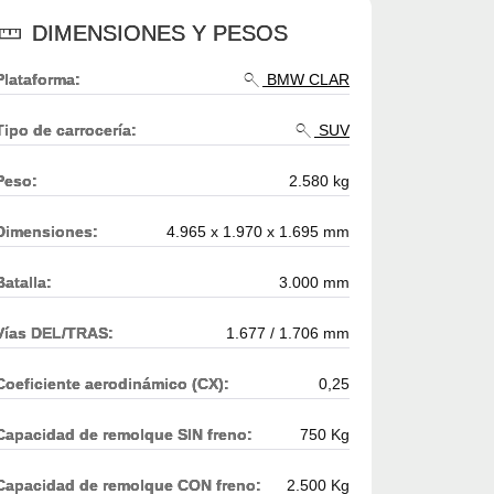
DIMENSIONES Y PESOS
Plataforma:
BMW CLAR
Tipo de carrocería:
SUV
Peso:
2.580 kg
Dimensiones:
4.965 x 1.970 x 1.695 mm
Batalla:
3.000 mm
Vías DEL/TRAS:
1.677 / 1.706 mm
Coeficiente aerodinámico (CX):
0,25
Capacidad de remolque SIN freno:
750 Kg
Capacidad de remolque CON freno:
2.500 Kg