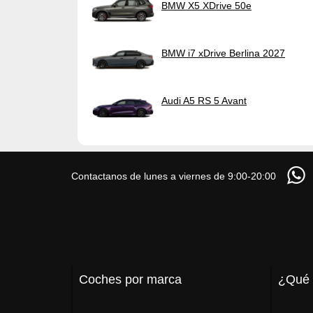
BMW X5 XDrive 50e
BMW i7 xDrive Berlina 2027
Audi A5 RS 5 Avant
Contactanos de lunes a viernes de 9:00-20:00
Coches por marca
¿Qué