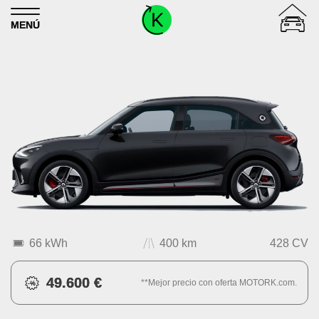
Skip to content
MENÚ
66 kWh
400 km
428 CV
49.600 €
**Mejor precio con oferta MOTORK.com.