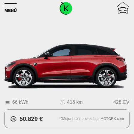
Skip to content
MENÚ
66 kWh
415 km
428 CV
50.820 €
**Mejor precio con oferta MOTORK.com.