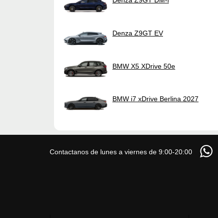
Denza Z9GT EV
BMW X5 XDrive 50e
BMW i7 xDrive Berlina 2027
Contactanos de lunes a viernes de 9:00-20:00