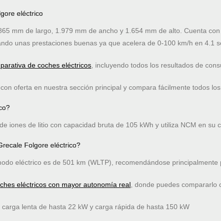
gore eléctrico
65 mm de largo, 1.979 mm de ancho y 1.654 mm de alto. Cuenta con m
ndo unas prestaciones buenas ya que acelera de 0-100 km/h en 4.1 
arativa de coches eléctricos
, incluyendo todos los resultados de co
on oferta en nuestra sección principal y compara fácilmente todos los
ico?
 de iones de litio con capacidad bruta de 105 kWh y utiliza NCM en su 
recale Folgore eléctrico?
do eléctrico es de 501 km (WLTP), recomendándose principalmente p
oches eléctricos con mayor autonomía real
, donde puedes compararlo co
e carga lenta de hasta 22 kW y carga rápida de hasta 150 kW