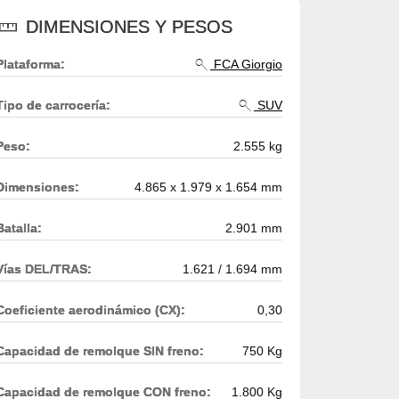
DIMENSIONES Y PESOS
Plataforma:
FCA Giorgio
Tipo de carrocería:
SUV
Peso:
2.555 kg
Dimensiones:
4.865 x 1.979 x 1.654 mm
Batalla:
2.901 mm
Vías DEL/TRAS:
1.621 / 1.694 mm
Coeficiente aerodinámico (CX):
0,30
Capacidad de remolque SIN freno:
750 Kg
Capacidad de remolque CON freno:
1.800 Kg