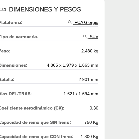
DIMENSIONES Y PESOS
Plataforma:
FCA Giorgio
Tipo de carrocería:
SUV
Peso:
2.480 kg
Dimensiones:
4.865 x 1.979 x 1.663 mm
Batalla:
2.901 mm
Vías DEL/TRAS:
1.621 / 1.694 mm
Coeficiente aerodinámico (CX):
0,30
Capacidad de remolque SIN freno:
750 Kg
Capacidad de remolque CON freno:
1.800 Kg