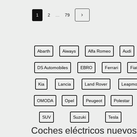
1
2
…
79
Abarth
Aiways
Alfa Romeo
Audi
DS Automobiles
EBRO
Ferrari
Fia
Kia
Lancia
Land Rover
Leapmo
OMODA
Opel
Peugeot
Polestar
SUV
Suzuki
Tesla
Coches eléctricos nuevo