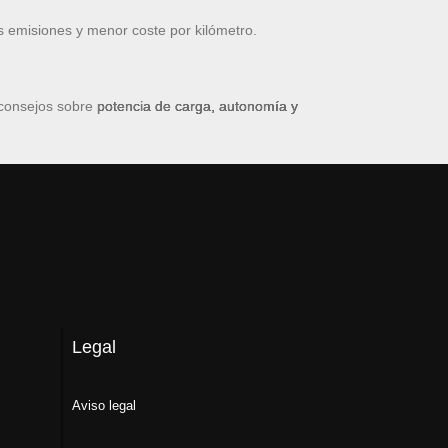
s emisiones y menor coste por kilómetro.
 consejos sobre
potencia de carga, autonomía y
Legal
Aviso legal