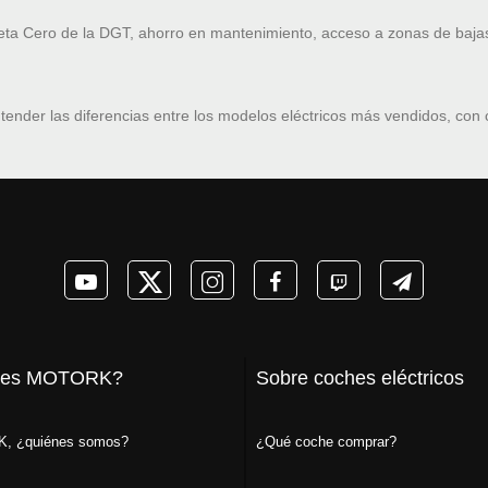
ueta Cero de la DGT, ahorro en mantenimiento, acceso a zonas de baja
tender las diferencias entre los modelos eléctricos más vendidos, con
 es MOTORK?
Sobre coches eléctricos
, ¿quiénes somos?
¿Qué coche comprar?