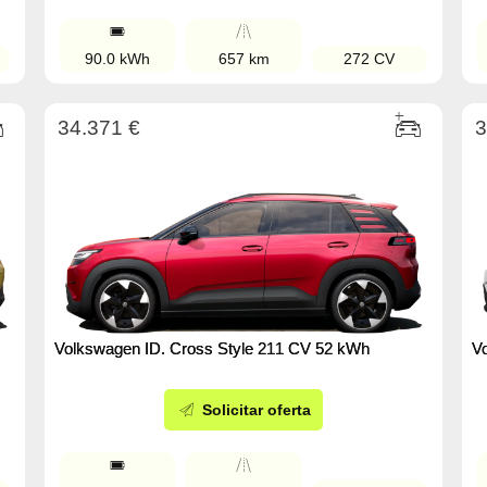
90.0 kWh
657 km
272 CV
34.371 €
3
Volkswagen ID. Cross Style 211 CV 52 kWh
V
Solicitar oferta