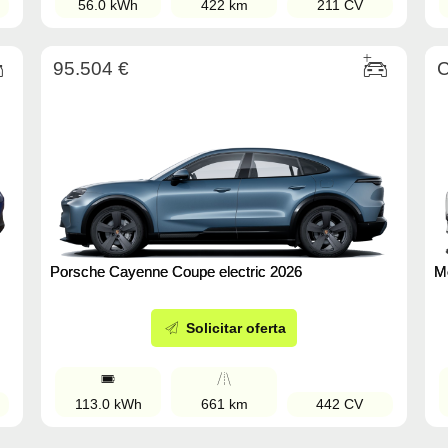
56.0 kWh
422 km
211 CV
95.504 €
C
M
Porsche Cayenne Coupe electric 2026
Solicitar oferta
113.0 kWh
661 km
442 CV