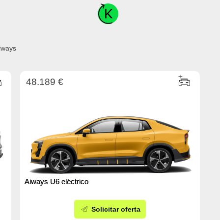
iways
48.189 €
Aiways U6 eléctrico
Solicitar oferta