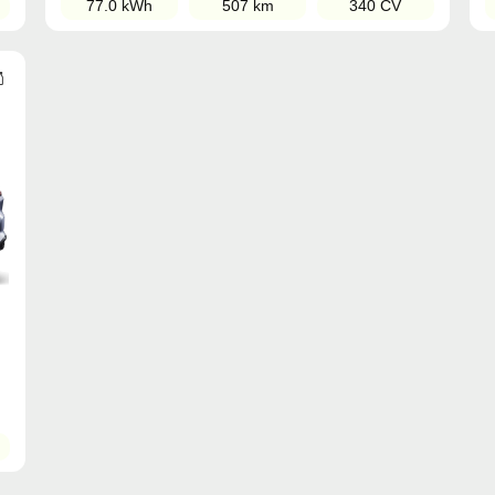
77.0 kWh
507 km
340 CV