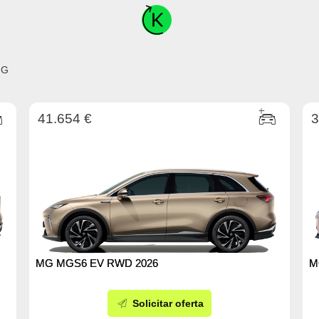
MG
41.654 €
3
MG MGS6 EV RWD 2026
M
Solicitar oferta