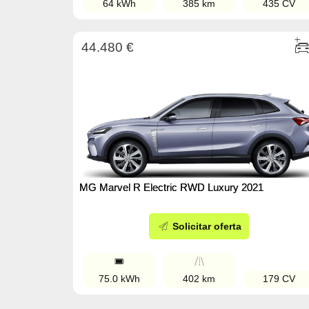
64 kWh
385 km
435 CV
44.480 €
MG Marvel R Electric RWD Luxury 2021
Solicitar oferta
75.0 kWh
402 km
179 CV