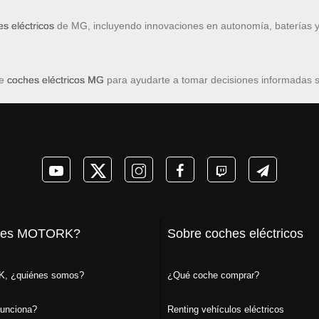
s eléctricos
de MG, incluyendo innovaciones en autonomía, baterías y
de
coches eléctricos MG
para ayudarte a tomar decisiones informadas so
 es MOTORK?
Sobre coches eléctricos
, ¿quiénes somos?
¿Qué coche comprar?
unciona?
Renting vehículos eléctricos