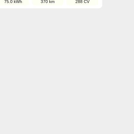
75.0 kWh
370 km
288 CV