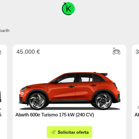
barth
45.000 €
3
5
Abarth 600e Turismo 175 kW (240 CV)
A
Solicitar oferta