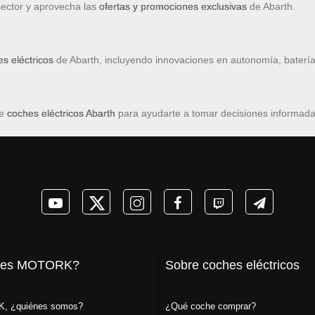
sector y aprovecha las
ofertas y promociones exclusivas
de Abarth.
s eléctricos
de Abarth, incluyendo innovaciones en autonomía, batería
de
coches eléctricos Abarth
para ayudarte a tomar decisiones informadas
 es MOTORK?
Sobre coches eléctricos
, ¿quiénes somos?
¿Qué coche comprar?