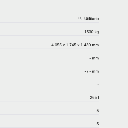
Utilitario
1530 kg
4.055 x 1.745 x 1.430 mm
- mm
- / - mm
-
265 l
5
5