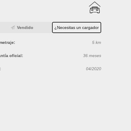
Vendido
¿Necesitas un cargador
metraje:
5 km
ntía oficial:
36 meses
:
04/2020