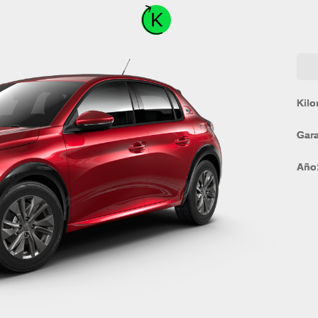
Kilo
Gara
Año