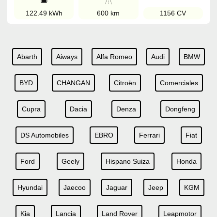
122.49 kWh
600 km
1156 CV
Abarth
Aiways
Alfa Romeo
Audi
BMW
BYD
CHANGAN
Citroën
Comerciales
Cupra
Dacia
Denza
Dongfeng
DS Automobiles
EBRO
Ferrari
Fiat
Ford
Geely
Hispano Suiza
Honda
Hyundai
Jaecoo
Jaguar
Jeep
KGM
Kia
Lancia
Land Rover
Leapmotor