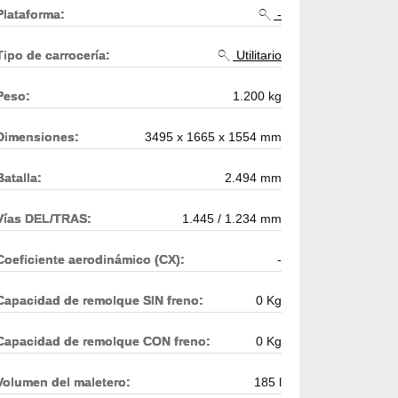
Plataforma:
-
Tipo de carrocería:
Utilitario
Peso:
1.200 kg
Dimensiones:
3495 x 1665 x 1554 mm
Batalla:
2.494 mm
Vías DEL/TRAS:
1.445 / 1.234 mm
Coeficiente aerodinámico (CX):
-
Capacidad de remolque SIN freno:
0 Kg
Capacidad de remolque CON freno:
0 Kg
Volumen del maletero:
185 l