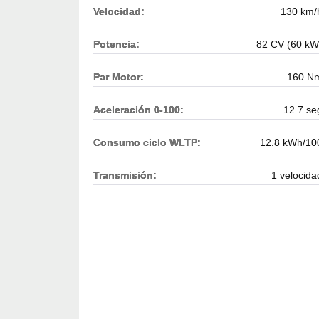
Velocidad:
130 km/
Potencia:
82 CV (60 kW
Par Motor:
160 N
Aceleración 0-100:
12.7 se
Consumo ciclo WLTP:
12.8 kWh/10
Transmisión:
1 velocida