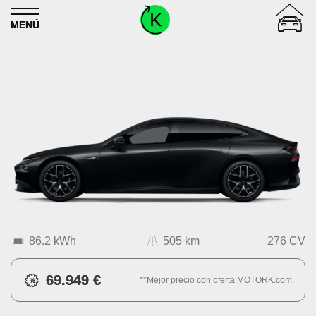
Skip to content
MENÚ
86.2 kWh
505 km
276 CV
69.949 €
**Mejor precio con oferta MOTORK.com.