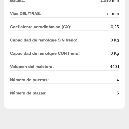
Batalla:
2.998 mm
Vías DEL/TRAS:
- / - mm
Coeficiente aerodinámico (CX):
0,25
Capacidad de remolque SIN freno:
0 Kg
Capacidad de remolque CON freno:
0 Kg
Volumen del maletero:
440 l
Número de puertas:
4
Número de plazas:
5