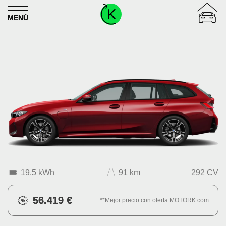
Skip to content
MENÚ
19.5 kWh
91 km
292 CV
56.419 €
**Mejor precio con oferta MOTORK.com.