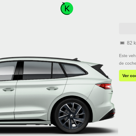
82 
Este veh
de coche
Ver co