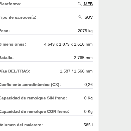
Plataforma:
MEB
Tipo de carrocería:
SUV
Peso:
2075 kg
Dimensiones:
4.649 x 1.879 x 1.616 mm
Batalla:
2.765 mm
Vías DEL/TRAS:
1.587 / 1.566 mm
Coeficiente aerodinámico (CX):
0,26
Capacidad de remolque SIN freno:
0 Kg
Capacidad de remolque CON freno:
0 Kg
Volumen del maletero:
585 l