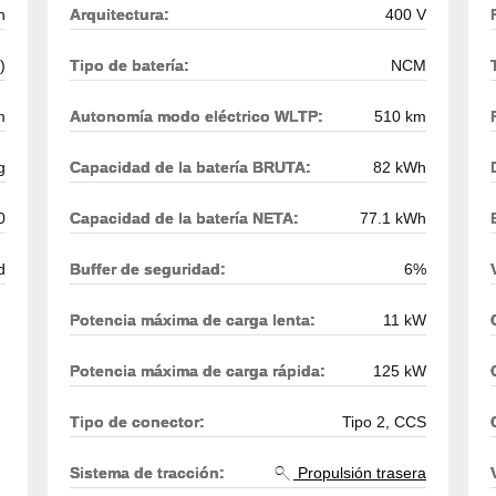
h
Arquitectura:
400 V
)
Tipo de batería:
NCM
m
Autonomía modo eléctrico WLTP:
510 km
g
Capacidad de la batería BRUTA:
82 kWh
0
Capacidad de la batería NETA:
77.1 kWh
d
Buffer de seguridad:
6%
Potencia máxima de carga lenta:
11 kW
Potencia máxima de carga rápida:
125 kW
Tipo de conector:
Tipo 2, CCS
Sistema de tracción:
Propulsión trasera