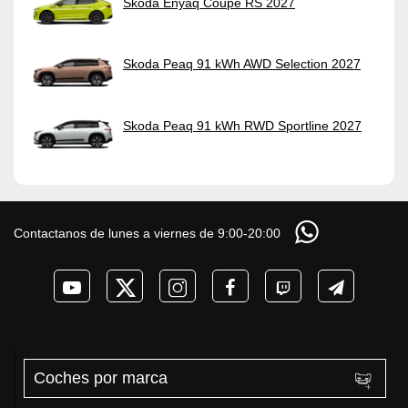
Skoda Enyaq Coupé RS 2027
Skoda Peaq 91 kWh AWD Selection 2027
Skoda Peaq 91 kWh RWD Sportline 2027
Contactanos de lunes a viernes de 9:00-20:00
Coches por marca