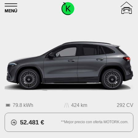
Skip to content
MENÚ
79.8 kWh
424 km
292 CV
52.481 €
**Mejor precio con oferta MOTORK.com.