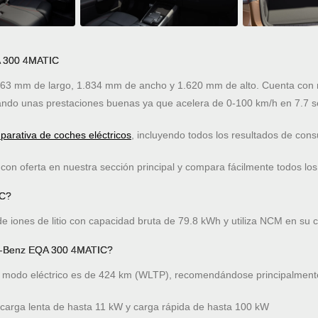
A 300 4MATIC
63 mm de largo, 1.834 mm de ancho y 1.620 mm de alto. Cuenta con ma
ndo unas prestaciones buenas ya que acelera de 0-100 km/h en 7.7 
arativa de coches eléctricos
, incluyendo todos los resultados de co
on oferta en nuestra sección principal y compara fácilmente todos los
IC?
iones de litio con capacidad bruta de 79.8 kWh y utiliza NCM en su 
es-Benz EQA 300 4MATIC?
modo eléctrico es de 424 km (WLTP), recomendándose principalmente
rga lenta de hasta 11 kW y carga rápida de hasta 100 kW