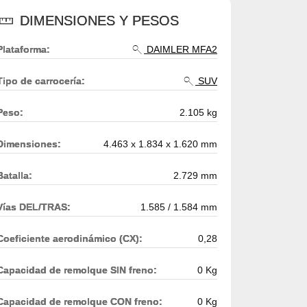
DIMENSIONES Y PESOS
Plataforma:
DAIMLER MFA2
Tipo de carrocería:
SUV
Peso:
2.105 kg
Dimensiones:
4.463 x 1.834 x 1.620 mm
Batalla:
2.729 mm
Vías DEL/TRAS:
1.585 / 1.584 mm
Coeficiente aerodinámico (CX):
0,28
Capacidad de remolque SIN freno:
0 Kg
Capacidad de remolque CON freno:
0 Kg