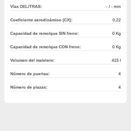
Vías DEL/TRAS:
- / - mm
Coeficiente aerodinámico (CX):
0,22
Capacidad de remolque SIN freno:
0 Kg
Capacidad de remolque CON freno:
0 Kg
Volumen del maletero:
415 l
Número de puertas:
4
Número de plazas:
4