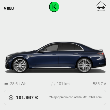
Skip to content
MENÚ
28.6 kWh
101 km
585 CV
101.967 €
**Mejor precio con oferta MOTORK.com.