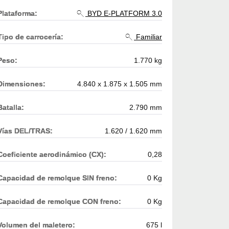
Plataforma:
BYD E-PLATFORM 3.0
Tipo de carrocería:
Familiar
Peso:
1.770 kg
Dimensiones:
4.840 x 1.875 x 1.505 mm
Batalla:
2.790 mm
Vías DEL/TRAS:
1.620 / 1.620 mm
Coeficiente aerodinámico (CX):
0,28
Capacidad de remolque SIN freno:
0 Kg
Capacidad de remolque CON freno:
0 Kg
Volumen del maletero:
675 l