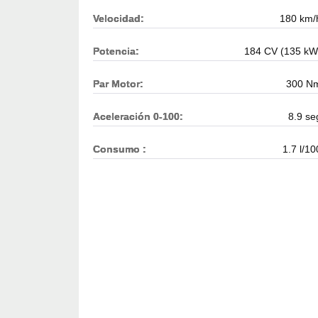
Velocidad:
180 km/
Potencia:
184 CV (135 kW
Par Motor:
300 N
Aceleración 0-100:
8.9 se
Consumo :
1.7 l/10