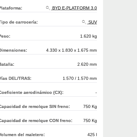
Plataforma:
BYD E-PLATFORM 3.0
Tipo de carrocería:
SUV
Peso:
1.620 kg
Dimensiones:
4.330 x 1.830 x 1.675 mm
Batalla:
2.620 mm
Vías DEL/TRAS:
1.570 / 1.570 mm
Coeficiente aerodinámico (CX):
-
Capacidad de remolque SIN freno:
750 Kg
Capacidad de remolque CON freno:
750 Kg
Volumen del maletero:
425 l