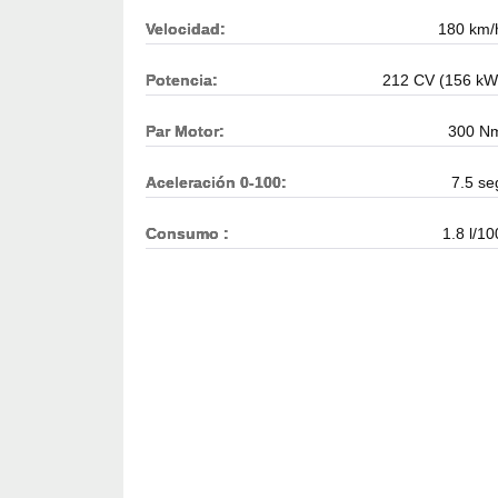
Velocidad:
180 km/
Potencia:
212 CV (156 kW
Par Motor:
300 N
Aceleración 0-100:
7.5 se
Consumo :
1.8 l/10