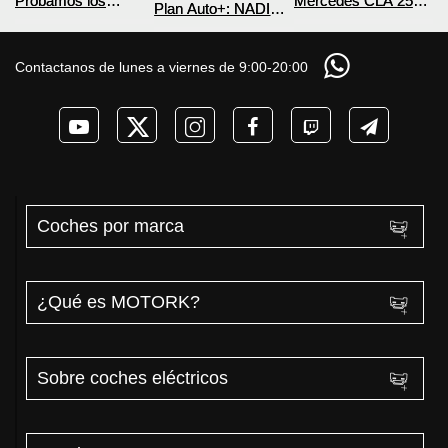
Probamos los
Mercedes CLA 250+
Plan Auto+: NADIE
nuevos BYD ATTO 2
¿800V en un
te cuenta esto sobre
DM-i y EV con más
COCHE que NO lo
las ayudas para
autonomía
necesita? PRUEBA
coches eléctricos y
Contactanos de lunes a viernes de 9:00-20:00
de AUTONOMÍA
PHEV 2026
REAL MOTORK
Coches por marca
¿Qué es MOTORK?
Sobre coches eléctricos