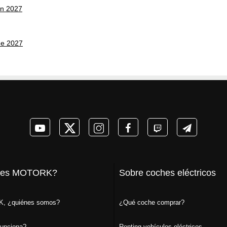
on 2027
ne 2027
 es MOTORK?
Sobre coches eléctricos
, ¿quiénes somos?
¿Qué coche comprar?
unciona?
Renting vehículos eléctricos