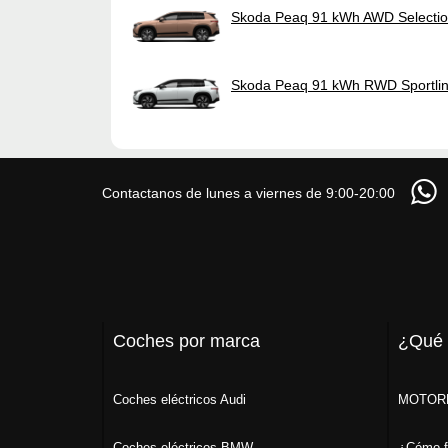
Skoda Peaq 91 kWh AWD Selecti
Skoda Peaq 91 kWh RWD Sportli
Contactanos de lunes a viernes de 9:00-20:00
Coches por marca
¿Qué
Coches eléctricos Audi
MOTORK
Coches eléctricos BMW
¿Cómo f