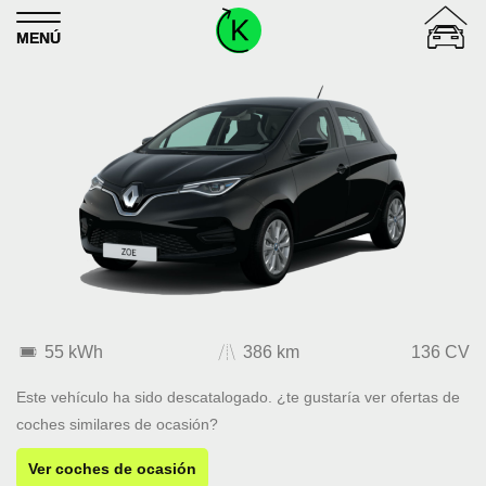
Skip to content
MENÚ
55 kWh
386 km
136 CV
Este vehículo ha sido descatalogado. ¿te gustaría ver ofertas de
coches similares de ocasión?
Ver coches de ocasión