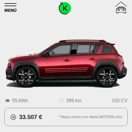
Skip to content
MENÚ
55 kWh
399 km
150 CV
33.507 €
**Mejor precio con oferta MOTORK.com.