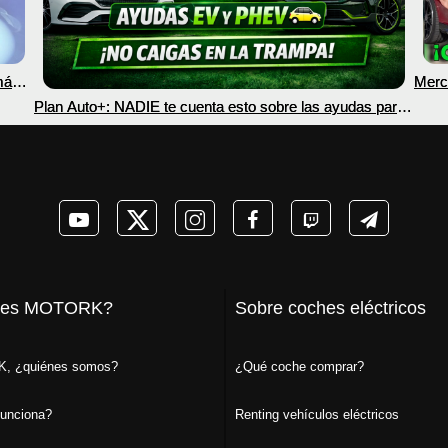
más
Merc
nec
Plan Auto+: NADIE te cuenta esto sobre las ayudas para
coches eléctricos y PHEV 2026
 es MOTORK?
Sobre coches eléctricos
, ¿quiénes somos?
¿Qué coche comprar?
unciona?
Renting vehículos eléctricos