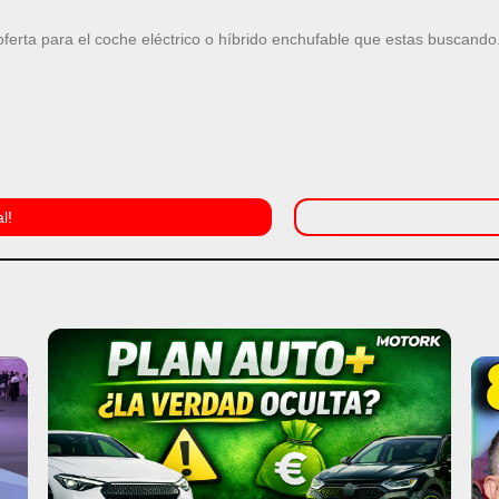
rta para el coche eléctrico o híbrido enchufable que estas buscando
l!