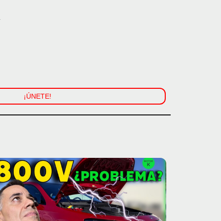
.
¡ÚNETE!