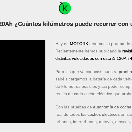
20Ah ¿Cuántos kilómetros puede recorrer con
Hoy en
MOTORK
tenemos la prueba de 
Recientemente hemos publicado la
revis
distintas velocidades con este i3 120Ah
Para los que ya conocéis nuestra
prueba
sabéis cargamos la batería de cada vehíc
de kilómetros posibles y así poder comp
reales de cada coche eléctrico que prob
Con las pruebas de
autonomía de coche
real de todos los
coches eléctricos
en sit
urbanos, interurbanos, autovía, atascos
.