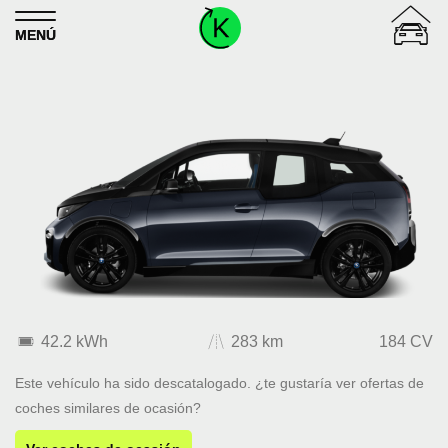
Skip to content
MENÚ
42.2 kWh
283 km
184 CV
Este vehículo ha sido descatalogado. ¿te gustaría ver ofertas de
coches similares de ocasión?