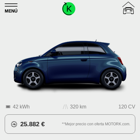
Skip to content
MENÚ
42 kWh
320 km
120 CV
25.882 €
**Mejor precio con oferta MOTORK.com.