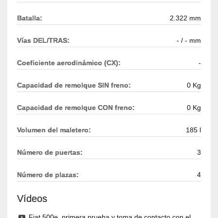
Batalla:
2.322 mm
Vías DEL/TRAS:
- / - mm
Coeficiente aerodinámico (CX):
-
Capacidad de remolque SIN freno:
0 Kg
Capacidad de remolque CON freno:
0 Kg
Volumen del maletero:
185 l
Número de puertas:
3
Número de plazas:
4
Vídeos
Fiat 500e, primera prueba y toma de contacto con el