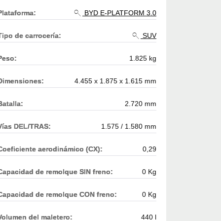
Plataforma:
BYD E-PLATFORM 3.0
Tipo de carrocería:
SUV
Peso:
1.825 kg
Dimensiones:
4.455 x 1.875 x 1.615 mm
Batalla:
2.720 mm
Vías DEL/TRAS:
1.575 / 1.580 mm
Coeficiente aerodinámico (CX):
0,29
Capacidad de remolque SIN freno:
0 Kg
Capacidad de remolque CON freno:
0 Kg
Volumen del maletero:
440 l