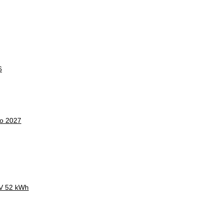
6
co 2027
CV 52 kWh