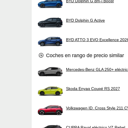
BYD Dolphin G dm-i Boost
BYD Dolphin G Active
BYD ATTO 3 EVO Excellence 202
Coches en rango de precio similar
Mercedes-Benz GLA 250+ eléctri
Skoda Enyaq Coupé RS 2027
Volkswagen ID. Cross Style 211 
CUPRA Raval eléctrico VZ Rebel