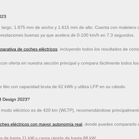
2023
argo, 1.875 mm de ancho y 1.615 mm de alto. Cuenta con maletero de
restaciones buenas ya que acelera de 0-100 km/h en 7.3 segundos.
arativa de coches eléctricos
, incluyendo todos los resultados de co
on oferta en nuestra sección principal y compara fácilmente todos los
 litio con capacidad bruta de 62 kWh y utiliza LFP en su cátodo.
3 Design 2023?
modo eléctrico es de 420 km (WLTP), recomendándose principalmente
oches eléctricos con mayor autonomía real
, donde puedes compararlo co
ta de hasta 11 kW y carga rápida de hasta 88 kW