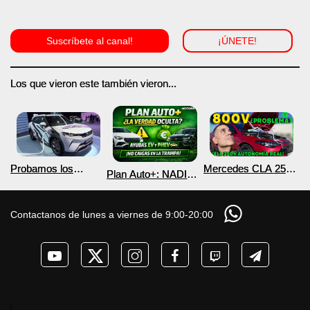
Suscríbete al canal!
¡ÚNETE!
Los que vieron este también vieron...
Probamos los
Mercedes CLA 250+
Plan Auto+: NADIE
nuevos BYD ATTO 2
¿800V en un
te cuenta esto sobre
DM-i y EV con más
COCHE que NO lo
las ayudas para
autonomía
necesita? PRUEBA
coches eléctricos y
Contactanos de lunes a viernes de 9:00-20:00
de AUTONOMÍA
PHEV 2026
REAL MOTORK