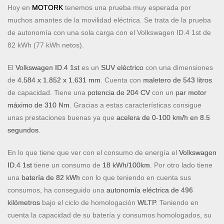
Hoy en
MOTORK
tenemos una prueba muy esperada por
muchos amantes de la movilidad eléctrica. Se trata de la prueba
de autonomía con una sola carga con el Volkswagen ID.4 1st de
82 kWh (77 kWh netos).
El
Volkswagen ID.4 1st
es un
SUV
eléctrico
con una dimensiones
de
4.584 x 1.852 x 1.631 mm
. Cuenta con
maletero de 543 litros
de capacidad. Tiene una
potencia de 204 CV
con un
par motor
máximo de 310 Nm
. Gracias a estas características consigue
unas prestaciones buenas ya que
acelera de 0-100 km/h en 8.5
segundos
.
En lo que tiene que ver con el consumo de energía el
Volkswagen
ID.4 1st
tiene un consumo de
18 kWh/100km
. Por otro lado tiene
una
batería de 82 kWh
con lo que teniendo en cuenta sus
consumos, ha conseguido una
autonomía eléctrica de 496
kilómetros
bajo el ciclo de homologación
WLTP
. Teniendo en
cuenta la capacidad de su batería y consumos homologados, su