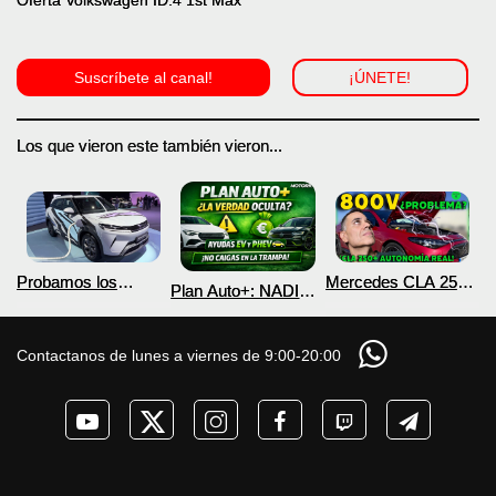
Oferta Volkswagen ID.4 1st Max
Suscríbete al canal!
¡ÚNETE!
Los que vieron este también vieron...
Probamos los
Mercedes CLA 250+
Plan Auto+: NADIE
nuevos BYD ATTO 2
¿800V en un
te cuenta esto sobre
DM-i y EV con más
COCHE que NO lo
las ayudas para
autonomía
necesita? PRUEBA
coches eléctricos y
Contactanos de lunes a viernes de 9:00-20:00
de AUTONOMÍA
PHEV 2026
REAL MOTORK